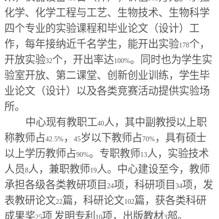
化学、化学工程与工艺、生物技术、生物科学
四个专业的实验课程和毕业论文（设计）工
作，每年接纳近千名学生，能开出实验
个，
178
开放实验
个，开出率达
。同时也为学生实
32
100%
验室开放、第二课堂、创新创业训练，学生毕
业论文（设计）以及各类竞赛活动提供实验场
所。
中心现有教职工
人，其中副教授以上职
40
称教师占
，
岁以下教师占
，具有硕士
42.5%
45
70%
以上学历教师占
。专职教师
人，实验技术
90%
13
人员
人，兼职教师
人。中心建设至今，教师
8
19
承担各级各类教研项目
项，科研项目
项，发
24
34
表教研论文
篇，科研论文
篇，获各类科研
22
102
成果奖
项
发明专利
项，出版教材
部。
25
,
10
3