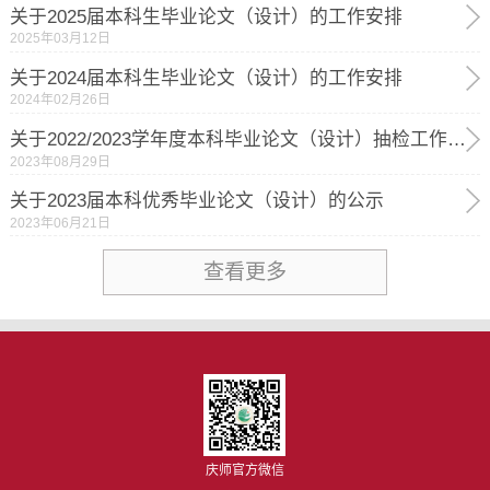
关于2025届本科生毕业论文（设计）的工作安排
2025年03月12日
关于2024届本科生毕业论文（设计）的工作安排
2024年02月26日
关于2022/2023学年度本科毕业论文（设计）抽检工作的通知
2023年08月29日
关于2023届本科优秀毕业论文（设计）的公示
2023年06月21日
查看更多
庆师官方微信