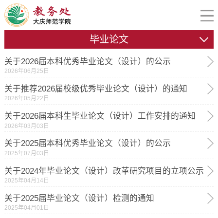
毕业论文
关于2026届本科优秀毕业论文（设计）的公示
2026年06月25日
关于推荐2026届校级优秀毕业论文（设计）的通知
2026年05月22日
关于2026届本科生毕业论文（设计）工作安排的通知
2026年03月03日
关于2025届本科优秀毕业论文（设计）的公示
2025年07月03日
关于2024年毕业论文（设计）改革研究项目的立项公示
2025年04月14日
关于2025届毕业论文（设计）检测的通知
2025年04月01日